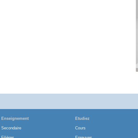
Enseignement
Etudiez
Secondaire
Cours
Filières
Epreuves