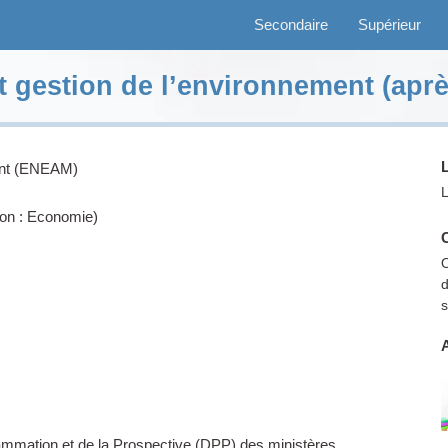
Secondaire
Supérieur
 gestion de l’environnement (après
Secondaire
Supérieur
L
ent (ENEAM)
L
Etudiez
on : Economie)
Activités
O
d
s
Blog
A
Faire un don
ammation et de la Prospective (DPP) des ministères